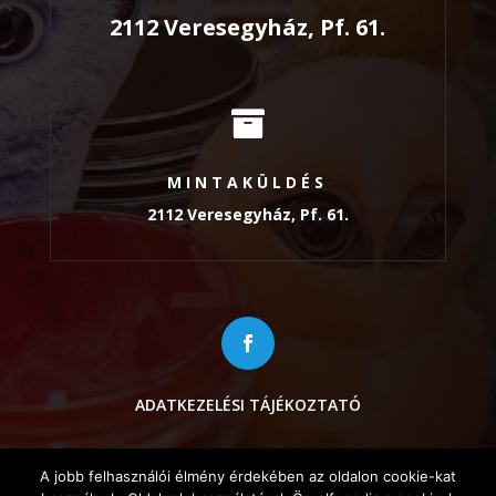
2112 Veresegyház, Pf. 61.

MINTAKÜLDÉS
2112 Veresegyház, Pf. 61.
ADATKEZELÉSI TÁJÉKOZTATÓ
A jobb felhasználói élmény érdekében az oldalon cookie-kat
2024 © Duo-Bakt Laboratórium | Minden jog fenntartva!