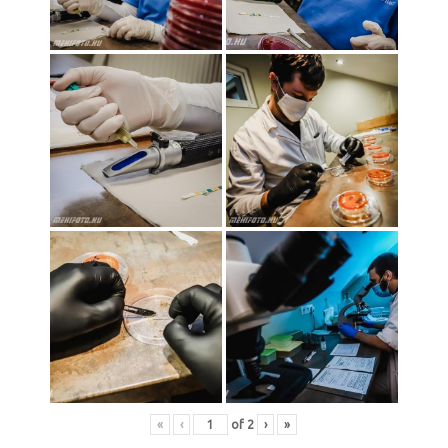
«
‹
of
2
›
»