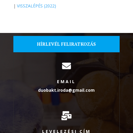
|
VISSZALÉPÉS (2022)
HÍRLEVÉL FELIRATKOZÁS

EMAIL
duobakt.iroda@gmail.com

LEVELEZÉSI CÍM